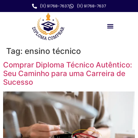
(11) 91768-7637
(11) 91768-7637
Tag:
ensino técnico
Comprar Diploma Técnico Autêntico:
Seu Caminho para uma Carreira de
Sucesso