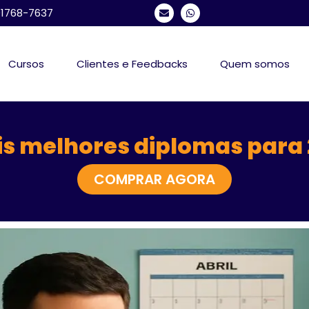
 91768-7637
Cursos
Clientes e Feedbacks
Quem somos
s melhores diplomas para
COMPRAR AGORA