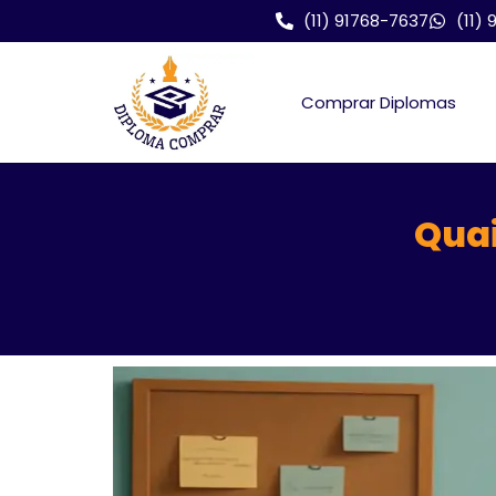
(11) 91768-7637
(11)
Comprar Diplomas
Quai