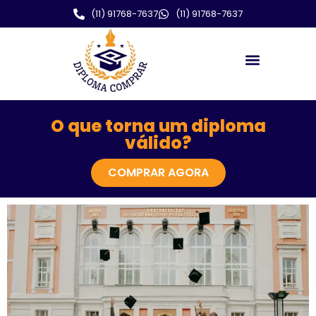
(11) 91768-7637
(11) 91768-7637
O que torna um diploma
válido?
COMPRAR AGORA