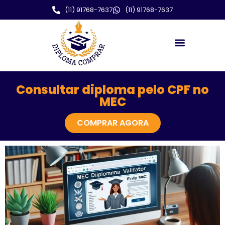
(11) 91768-7637
(11) 91768-7637
Consultar diploma pelo CPF no
MEC
COMPRAR AGORA