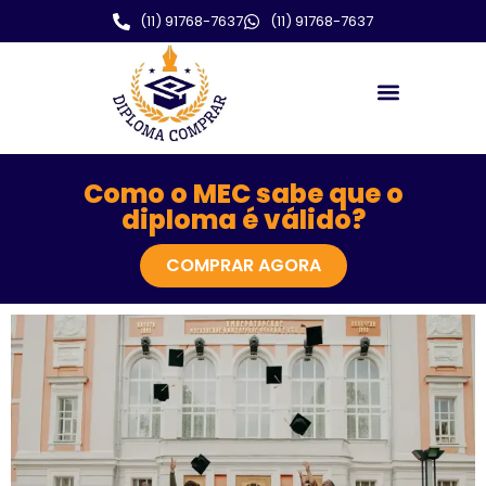
(11) 91768-7637
(11) 91768-7637
Como o MEC sabe que o
diploma é válido?
COMPRAR AGORA